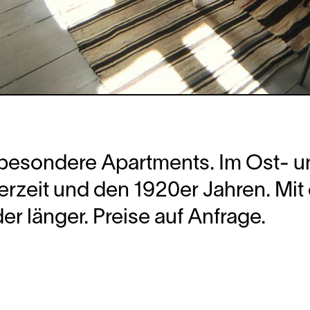
 besondere Apartments. Im Ost- un
rzeit und den 1920er Jahren. Mit 
r länger. Preise auf Anfrage.